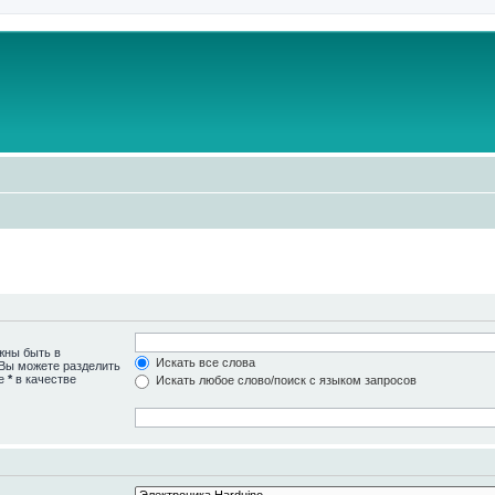
жны быть в
Искать все слова
 Вы можете разделить
те
*
в качестве
Искать любое слово/поиск с языком запросов