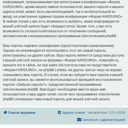
информация, запрашиваемая при регистрации в конференции «Форум
HARDUINO», кроме вашего имени пользователя, вашего пароля и вашего
адреса email, может быть как необходимой, так и необязательной ко
вводу, на усмотрение администрации конференции «Форум HARDUINO».
В любом случае у вас есть возможность выбрать, какая информация из
вашей учётной записи будет общедоступна. Кроме того, у вас есть
возможность согласиться/отказаться от получения сообщений,
автоматически сгенерированных программным обеспечением phpBB.
Ваш пароль надёжно зашифрован (односторонним хэшированием).
Однако не рекомендуется использовать этот же самый пароль,
регистрируясь на других сайтах. Ваш пароль является средством доступа
к вашей учётной записи на форумах «Форум HARDUINO», пожалуйста,
храните его в тайне, ни при каких обстоятельствах ни представители
«Форум HARDUINO», ни phpBB Limited, ни другое третье лицо не вправе
спрашивать ваш пароль. В случае, если вы забудете ваш пароль к вашей
учётной записи, вы сможете воспользоваться функцией восстановления
пароля «Забыли пароль?», предусмотренной программным
обеспечением phpBB. Вам будет необходимо ввести ваше имя
пользователя и ваш адрес email, после чего программное обеспечение
phpBB сгенерирует вам новый пароль для вашей учётной записи.
Список форумов
Удалить cookies
Часовой пояс:
UTC+03:00
Связаться с администрацией