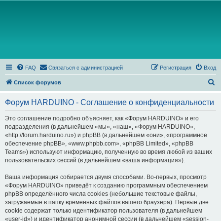
FAQ
Связаться с администрацией
Регистрация
Вход
П
Список форумов
о
Форум HARDUINO - Соглашение о конфиденциальности
и
с
Это соглашение подробно объясняет, как «Форум HARDUINO» и его
подразделения (в дальнейшем «мы», «наш», «Форум HARDUINO»,
к
«http://forum.harduino.ru») и phpBB (в дальнейшем «они», «программное
обеспечение phpBB», «www.phpbb.com», «phpBB Limited», «phpBB
Teams») используют информацию, полученную во время любой из ваших
пользовательских сессий (в дальнейшем «ваша информация»).
Ваша информация собирается двумя способами. Во-первых, просмотр
«Форум HARDUINO» приведёт к созданию программным обеспечением
phpBB определённого числа cookies (небольшие текстовые файлы,
загружаемые в папку временных файлов вашего браузера). Первые две
cookie содержат только идентификатор пользователя (в дальнейшем
«user-id») и идентификатор анонимной сессии (в дальнейшем «session-