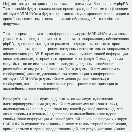
id»), автоматически присвоенные вам программным обеспечением phpBB.
Третья cookie будет создана после просмотра одной из тем конференции
«Форум HARDUINO» и будет использоваться для хранения информации о
прочтённых вами темах, повышая таким образом удобство работы с
форумами.
Также во время просмотра конференции «Форум HARDUINO» мы можем
установить cookies, внешние по отношению к программному обеспечению
phpBB, однако они выходят за рамки этого документа, целью которого
является рассмотрение страниц, созданных исключительно программным
обеспечением phpBB. Вторым источником получения вашей информации
являются данные, которые вы отправляете на форум. Этими данными
могут быть, но не исчерпываются, следующие данные: сообщения,
размещённые под учётной записью Гостя (в дальнейшем «анонимные
сообщения»), данные, указанные при регистрации в конференции
«Форум HARDUINO» (в дальнейшем «ваша учётная запись») и
сообщения, оставленные вами после регистрации и авторизации (в
дальнейшем «ваши сообщения»).
Ваша учётная запись будет содержать, как минимум, однозначно
идентифицируемое имя (в дальнейшем «ваше имя пользователя»),
индивидуальный пароль для входа под вашей учётной записью (далее
«ваш пароль») и реальный адрес email (в дальнейшем «ваш адрес
email»). Ваша информация из вашей учётной записи на форумах «Форум
HARDUINO» охраняется законами о защите компьютерной информации,
применяемыми в стране, предоставляющей нам услуги хостинга. Любая